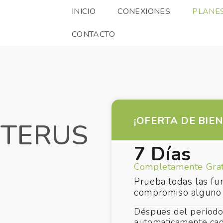
INICIO
CONEXIONES
PLANE
CONTACTO
¡OFERTA DE BIE
NTERUS
7 Días
Completamente Grat
Prueba todas las f
compromiso alguno
Déspues del período
automaticamente cad