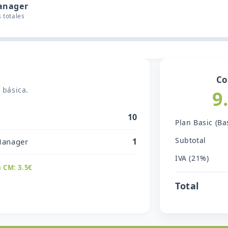
anager
 totales
Co
 básica.
9
10
Plan Basic (Ba
Subtotal
1
Manager
IVA (21%)
a CM: 3.5€
Total