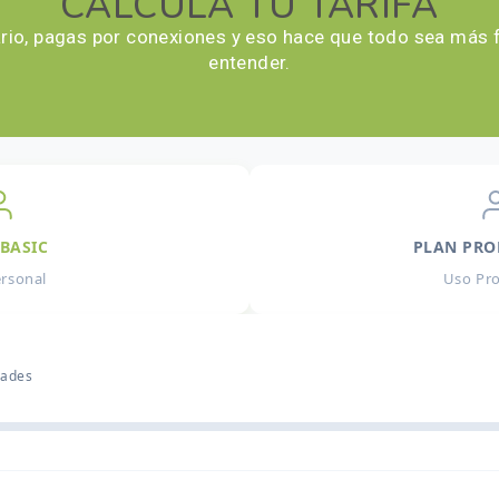
CALCULA TU TARIFA
o, pagas por conexiones y eso hace que todo sea más fl
entender.
BASIC
PLAN PRO
rsonal
Uso Pro
dades