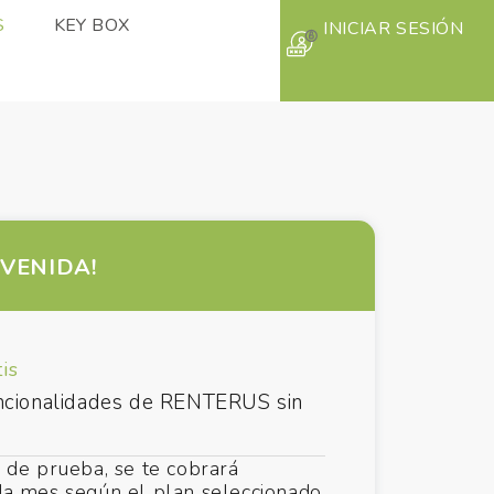
S
KEY BOX
INICIAR SESIÓN
NVENIDA!
is
uncionalidades de RENTERUS sin
 de prueba, se te cobrará
a mes según el plan seleccionado